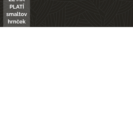
PLATÍ
smaltovaný
hrnček
12,50
€
Obľúbené produkty
DIEVČATKO
TATINO
RYBY 3
LÍŠKA
S
a
smaltovaný
nerezová