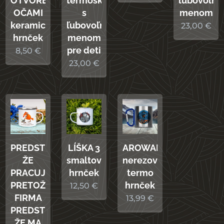
OTVORENÝMI
termoska
ľubovoľn
OČAMI
s
menom
keramický
ľubovoľným
23,00
€
hrnček
menom
pre deti
8,50
€
23,00
€
PREDSTIERAM,
AROWANA
LÍŠKA 3
ŽE
nerezový
smaltovaný
PRACUJEM,
termo
hrnček
PRETOŽE
hrnček
12,50
€
FIRMA
13,99
€
PREDSTIERA,
ŽE MA