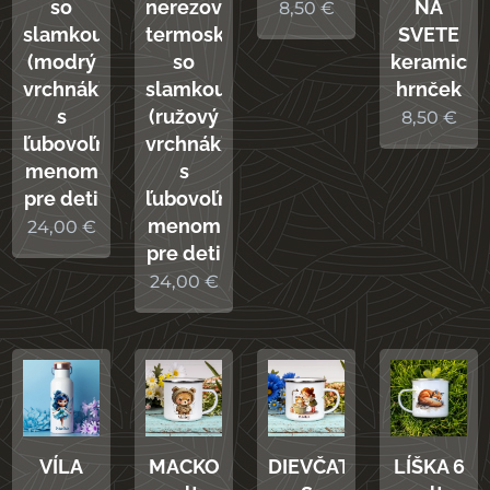
so
nerezová
NA
8,50
€
slamkou
termoska
SVETE
(modrý
so
keramický
vrchnák)
slamkou
hrnček
s
(ružový
8,50
€
ľubovoľným
vrchnák)
menom
s
pre deti
ľubovoľným
menom
24,00
€
pre deti
24,00
€
VÍLA
MACKO
DIEVČATKO
LÍŠKA 6