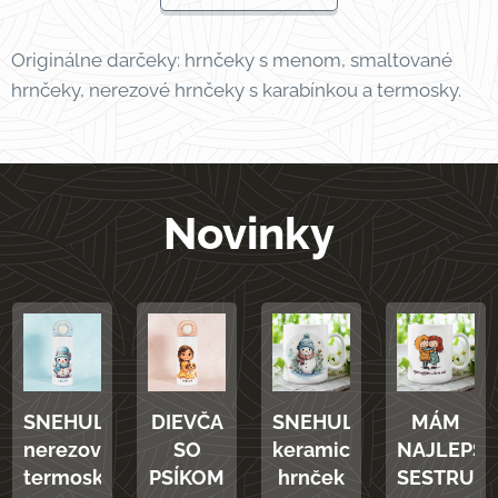
Originálne darčeky: hrnčeky s menom, smaltované
hrnčeky, nerezové hrnčeky s karabínkou a termosky.
Novinky
SNEHULIAK
DIEVČA
MÁM
SNEHULIAK
nerezová
SO
NAJLEPŠI
keramický
termoska
PSÍKOM
SESTRU
hrnček