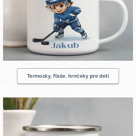
Termosky, fľaše, hrnčeky pre deti