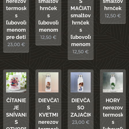
nerezová
smaltovaný
S
smaltovan
termoska
hrnček
MAČIATKOM
hrnček
s
s
smaltovaný
12,50
€
ľubovoľným
ľubovoľným
hrnček
menom
menom
s
pre deti
ľubovoľným
12,50
€
menom
23,00
€
12,50
€
ČÍTANIE
DIEVČATKO
HORY
DIEVČA
JE
S
nerezová
SO
SNÍVANIE
KVETMI
termoska
ZAJAČIKOM
S
nerezová
s
23,00
€