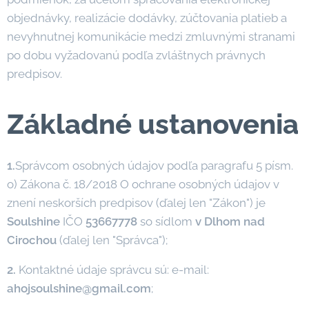
objednávky, realizácie dodávky, zúčtovania platieb a
nevyhnutnej komunikácie medzi zmluvnými stranami
po dobu vyžadovanú podľa zvláštnych právnych
predpisov.
Základné ustanovenia
1.
Správcom osobných údajov podľa paragrafu 5 písm.
o) Zákona č. 18/2018 O ochrane osobných údajov v
znení neskorších predpisov (ďalej len "Zákon") je
Soulshine
IČO
53667778
so sídlom
v Dlhom nad
Cirochou
(ďalej len "Správca");
2.
Kontaktné údaje správcu sú: e-mail:
ahojsoulshine@gmail.com
;