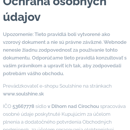
Ochrana osobných
údajov
Upozornenie: Tieto pravidlá boli vytvorené ako
vzorový dokument a nie sú právne záväzné. Webnode
nenesie žiadnu zodpovednosť za používanie tohto
dokumentu. Odporúčame tieto pravidlá konzultovať s
vašim právnikom a upraviť ich tak, aby zodpovedali
potrebám vášho obchodu.
Prevádzkovateľ e-shopu Soulshine na stránkach
www.soulshine.sk
IČO
53667778
sídlo
v Dlhom nad Cirochou
spracováva
osobné údaje poskytnuté Kupujúcim za účelom
plnenia a dodatočného potvrdenia Obchodných
podmienok, za účelom spracovania elektronickej