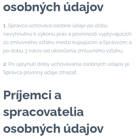
osobných údajov
1.
Správca uchováva osobné údaje po dobu
nevyhnutnú k výkonu práv a povinností vyplývajúcich
zo zmluvného vzťahu medzi kupujúcim a Správcom a
po dobu 3 rokov od ukončenia zmluvného vzťahu;
2.
Po uplynutí doby uchovávania osobných údajov je
Správca povinný údaje zmazať.
Príjemci a
spracovatelia
osobných údajov