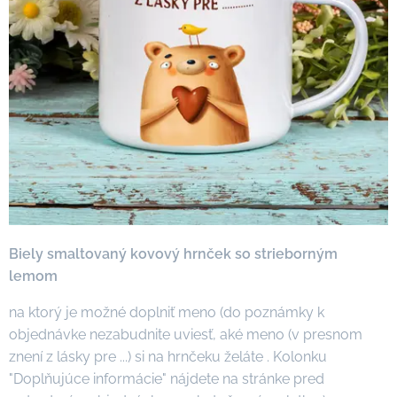
Biely smaltovaný kovový hrnček so strieborným
lemom
na ktorý je možné doplniť meno (do poznámky k
objednávke nezabudnite uviesť, aké meno (v presnom
znení z lásky pre ...) si na hrnčeku želáte . Kolonku
"Doplňujúce informácie" nájdete na stránke pred