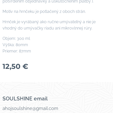
potvrdením objednávky a uskutočnením platby ).
Motív na hrnčeku je potlačený z oboch strán.
Hrnček je vyrábaný ako ručne umývateľný a nie je
vhodný do umývačky riadu ani mikrovlnnej rúry.
Objem: 300 ml
Výška: 80mm
Priemer: 87mm
12,50
€
SOULSHINE email
ahojsoulshine@gmail.com