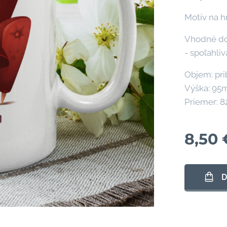
Motív na h
Vhodné do 
- spoľahliv
Objem: pri
Výška: 9
Priemer: 
8,50
D