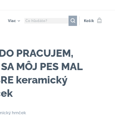
Viac
Košík
DO PRACUJEM,
 SA MÔJ PES MAL
RE keramický
ček
amický hrnček