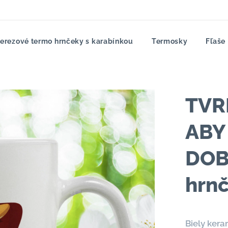
erezové termo hrnčeky s karabínkou
Termosky
Fľaše
TVR
ABY
DOB
hrn
Biely ker