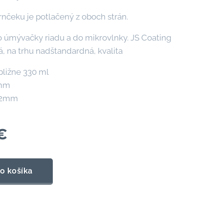
rnčeku je potlačený z oboch strán.
úmývačky riadu a do mikrovlnky. JS Coating
á, na trhu nadštandardná, kvalita
bližne 330 ml
5mm
82mm
€
o košíka