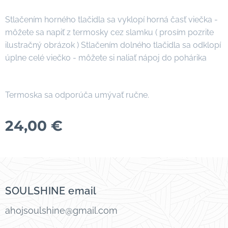
Stlačením horného tlačidla sa vyklopí horná časť viečka -
môžete sa napiť z termosky cez slamku ( prosím pozrite
ilustračný obrázok ) Stlačením dolného tlačidla sa odklopí
úplne celé viečko - môžete si naliať nápoj do pohárika
Termoska sa odporúča umývať ručne.
24,00
€
SOULSHINE email
ahojsoulshine@gmail.com