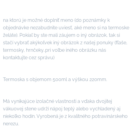
na ktorú je možné doplniť meno (do poznámky k
objednávke nezabudnite uviesť, aké meno si na termoske
želáte). Pokiaľ by ste mali záujem o iný obrázok, tak si
stačí vybrať akýkoľvek iný obrázok z našej ponuky (fľaše,
termosky, hrnčeky..pri voľbe iného obrázku nás
kontaktujte cez správu)
Termoska s objemom 500ml a výškou 220mm.
Má vynikajúce izolačné vlastnosti a vďaka dvojitej
vákuovej stene udrží nápoj teplý alebo vychladený aj
niekoľko hodín. Vyrobená je z kvalitného potravinárskeho
nerezu.