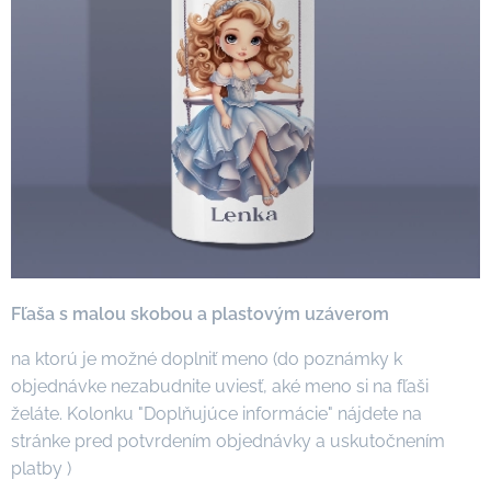
Fľaša s malou skobou a plastovým uzáverom
na ktorú je možné doplniť meno (do poznámky k
objednávke nezabudnite uviesť, aké meno si na fľaši
želáte. Kolonku "Doplňujúce informácie" nájdete na
stránke pred potvrdením objednávky a uskutočnením
platby )