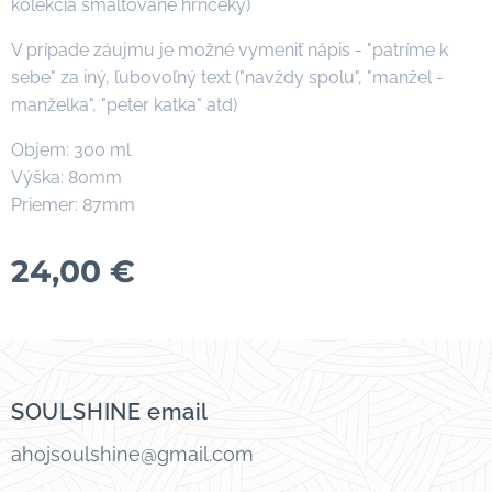
kolekcia smaltované hrnčeky)
V prípade záujmu je možné vymeniť nápis - "patríme k
sebe" za iný, ľubovoľný text ("navždy spolu", "manžel -
manželka", "peter katka" atd)
Objem: 300 ml
Výška: 80mm
Priemer: 87mm
24,00
€
SOULSHINE email
ahojsoulshine@gmail.com