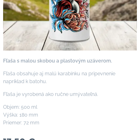
Fľaša s malou skobou a plastovým uzáverom.
Fľaša obsahuje aj malú karabínku na pripevnenie
napríklad k batohu.
Fľaša je vyrobená ako ručne umývateľná.
Objem: 500 ml
Výška: 180 mm
Priemer: 72 mm