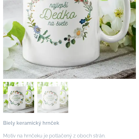
Biely keramický hrnček
Motív na hrnčeku je potlačený z oboch strán.