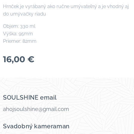
Hrnček je vyrábaný ako ručne umývateľný a je vhodný aj
do umývačky riadu
Objem: 330 ml
Výška: 95mm
Priemer: 82mm
16,00
€
SOULSHINE email
ahojsoulshine@gmail.com
Svadobný kameraman