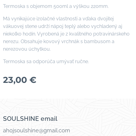
Termoska s objemom 500ml a výškou 220mm.
Má vynikajúce izolačné vlastnosti a vďaka dvojitej
vákuovej stene udrží nápoj teplý alebo vychladený aj
niekoľko hodín. Vyrobená je z kvalitného potravinárskeho
nerezu. Obsahuje kovový vrchnák s bambusom a
nerezovou úchytkou.
Termoska sa odporúča umývať ručne.
23,00
€
SOULSHINE email
ahojsoulshine@gmail.com