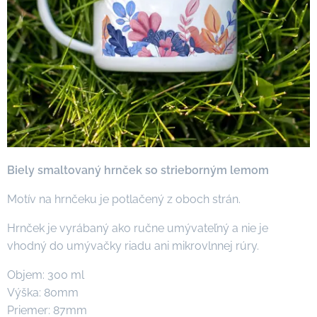
Biely smaltovaný hrnček so strieborným lemom
Motív na hrnčeku je potlačený z oboch strán.
Hrnček je vyrábaný ako ručne umývateľný a nie je
vhodný do umývačky riadu ani mikrovlnnej rúry.
Objem: 300 ml
Výška: 80mm
Priemer: 87mm