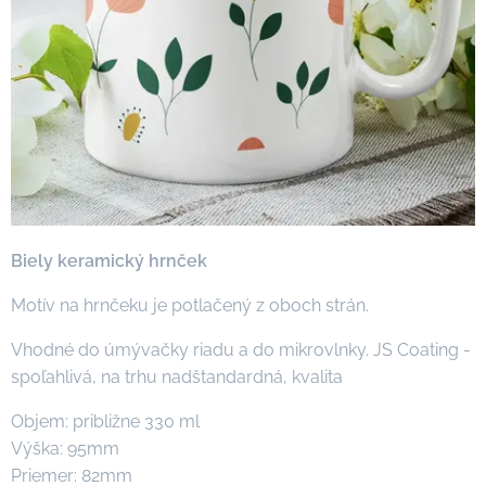
Biely keramický hrnček
Motív na hrnčeku je potlačený z oboch strán.
Vhodné do úmývačky riadu a do mikrovlnky. JS Coating -
spoľahlivá, na trhu nadštandardná, kvalita
Objem: približne 330 ml
Výška: 95mm
Priemer: 82mm