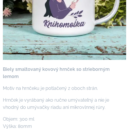
Biely smaltovaný kovový hrnček so strieborným
lemom
Motív na hrnčeku je potlačený z oboch strán.
Hrnček je vyrábaný ako ručne umývateľný a nie je
vhodný do umývačky riadu ani mikrovlnnej rúry.
Objem: 300 ml
Výška: 80mm