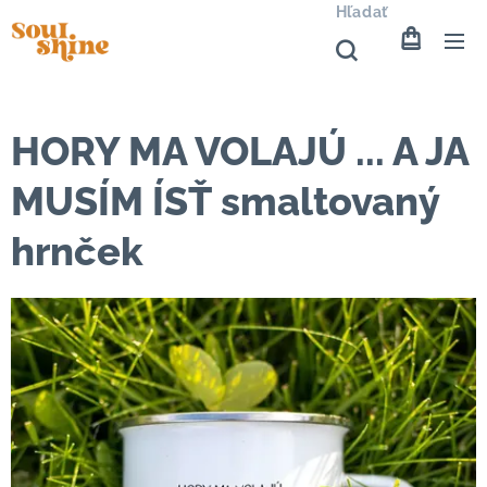
Hľadať
HORY MA VOLAJÚ ... A JA
MUSÍM ÍSŤ smaltovaný
hrnček