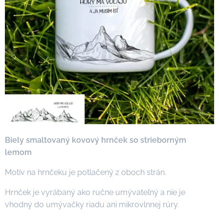
Biely smaltovaný kovový hrnček so strieborným
lemom
Motív na hrnčeku je potlačený z oboch strán.
Hrnček je vyrábaný ako ručne umývateľný a nie je
vhodný do umývačky riadu ani mikrovlnnej rúry.