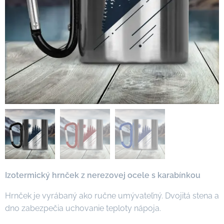
Izotermický hrnček z nerezovej ocele s karabínkou
Hrnček je vyrábaný ako ručne umývateľný. Dvojitá stena a
dno zabezpečia uchovanie teploty nápoja.