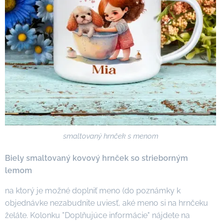
smaltovaný hrnček s menom
Biely smaltovaný kovový hrnček so strieborným
lemom
na ktorý je možné doplniť meno (do poznámky k
objednávke nezabudnite uviesť, aké meno si na hrnčeku
želáte. Kolonku "Doplňujúce informácie" nájdete na