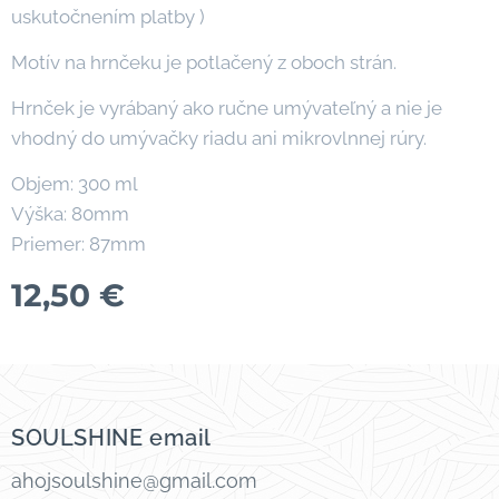
uskutočnením platby )
Motív na hrnčeku je potlačený z oboch strán.
Hrnček je vyrábaný ako ručne umývateľný a nie je
vhodný do umývačky riadu ani mikrovlnnej rúry.
Objem: 300 ml
Výška: 80mm
Priemer: 87mm
12,50
€
SOULSHINE email
ahojsoulshine@gmail.com