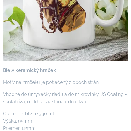
Biely keramický hrnček
Motív na hrnčeku je potlačený z oboch strán.
Vhodné do úmývačky riadu a do mikrovlnky. JS Coating -
spoľahlivá, na trhu nadštandardná, kvalita
Objem: približne 330 ml
Výška: 95mm
Priemer: 82mm