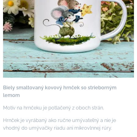
Biely smaltovaný kovový hrnček so strieborným
lemom
Motív na hrnčeku je potlačený z oboch strán.
Hrnček je vyrábaný ako ručne umývateľný a nie je
vhodný do umývačky riadu ani mikrovlnnej rúry.