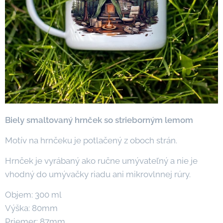
Biely smaltovaný hrnček so strieborným lemom
Motív na hrnčeku je potlačený z oboch strán.
Hrnček je vyrábaný ako ručne umývateľný a nie je
vhodný do umývačky riadu ani mikrovlnnej rúry.
Objem: 300 ml
Výška: 80mm
Priemer: 87mm