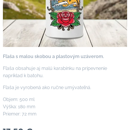
Fľaša s malou skobou a plastovým uzáverom.
Fľaša obsahuje aj malú karabínku na pripevnenie
napríklad k batohu.
Fľaša je vyrobená ako ručne umývateľná.
Objem: 500 ml
Výška: 180 mm
Priemer: 72 mm